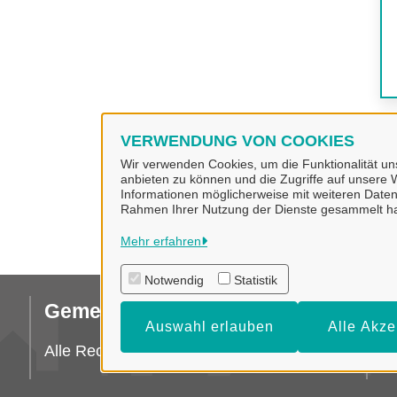
VERWENDUNG VON COOKIES
Wir verwenden Cookies, um die Funktionalität uns
anbieten zu können und die Zugriffe auf unsere W
Informationen möglicherweise mit weiteren Daten
Rahmen Ihrer Nutzung der Dienste gesammelt h
Mehr erfahren
Notwendig
Statistik
Gemeinde Bad Laer
I
Auswahl erlauben
Alle Akze
Da
Alle Rechte vorbehalten