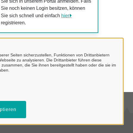
Sie sich in unserem Portal anmelden. Falls
Sie noch keinen Login besitzen, können
Sie sich schnell und einfach
hier
registrieren.
Kontakt
erer Seiten sicherzustellen, Funktionen von Drittanbietern
ebseite zu analysieren. Die Drittanbieter führen diese
Fachbereich III - Ordnung u.
 zusammen, die Sie ihnen bereitgestellt haben oder die sie im
aben.
Soziales
mpressum
ptieren
tenschutzerklärung