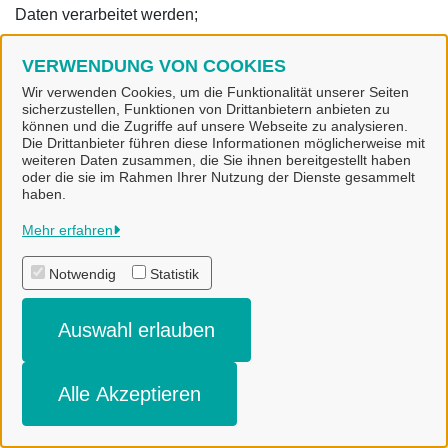
Daten verarbeitet werden;
(2) die Kategorien von personenbezogenen Daten,
VERWENDUNG VON COOKIES
welche verarbeitet werden;
Wir verwenden Cookies, um die Funktionalität unserer Seiten
sicherzustellen, Funktionen von Drittanbietern anbieten zu
(3) die Empfänger bzw. die Kategorien von
können und die Zugriffe auf unsere Webseite zu analysieren.
Empfängern, gegenüber denen die Sie betreffenden
Die Drittanbieter führen diese Informationen möglicherweise mit
weiteren Daten zusammen, die Sie ihnen bereitgestellt haben
personenbezogenen Daten offengelegt wurden oder noch
oder die sie im Rahmen Ihrer Nutzung der Dienste gesammelt
offengelegt werden;
haben.
(4) die geplante Dauer der Speicherung der Sie
Mehr erfahren
betreffenden personenbezogenen Daten oder, falls
Notwendig
Statistik
konkrete Angaben hierzu nicht möglich sind, Kriterien für
die Festlegung der Speicherdauer;
Auswahl erlauben
(5) das Bestehen eines Rechts auf Berichtigung oder
Löschung der Sie betreffenden personenbezogenen
Daten, eines Rechts auf Einschränkung der Verarbeitung
Alle Akzeptieren
durch den Verantwortlichen oder eines Widerspruchsrechts
gegen diese Verarbeitung;