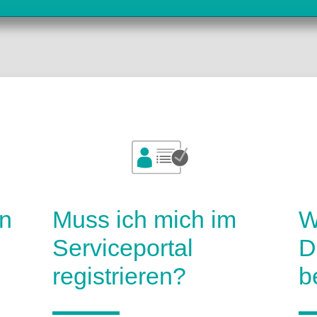
l
n
Muss ich mich im
W
Serviceportal
D
registrieren?
b