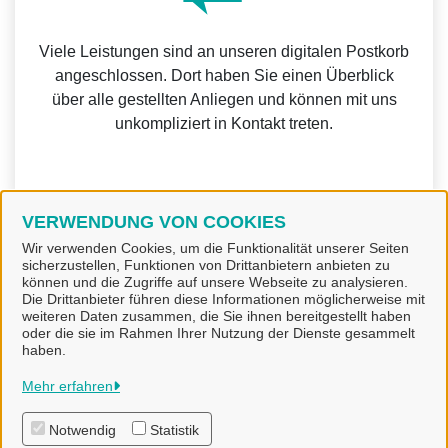
Viele Leistungen sind an unseren digitalen Postkorb
angeschlossen. Dort haben Sie einen Überblick
über alle gestellten Anliegen und können mit uns
unkompliziert in Kontakt treten.
VERWENDUNG VON COOKIES
Weitere Informationen zur BundID finden Sie auf der
Wir verwenden Cookies, um die Funktionalität unserer Seiten
sicherzustellen, Funktionen von Drittanbietern anbieten zu
FAQ-Seite des Bundes.
können und die Zugriffe auf unsere Webseite zu analysieren.
Die Drittanbieter führen diese Informationen möglicherweise mit
weiteren Daten zusammen, die Sie ihnen bereitgestellt haben
oder die sie im Rahmen Ihrer Nutzung der Dienste gesammelt
haben.
Gemeinde Bad Laer
Mehr erfahren
Notwendig
Statistik
Alle Rechte vorbehalten