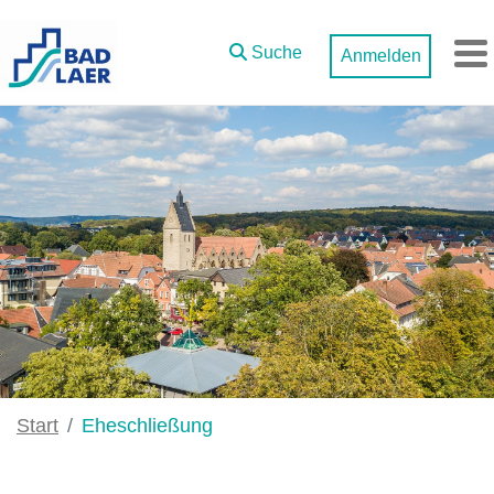
Zum Hauptinhalt springen
Suche
Anmelden
M
Start
Eheschließung