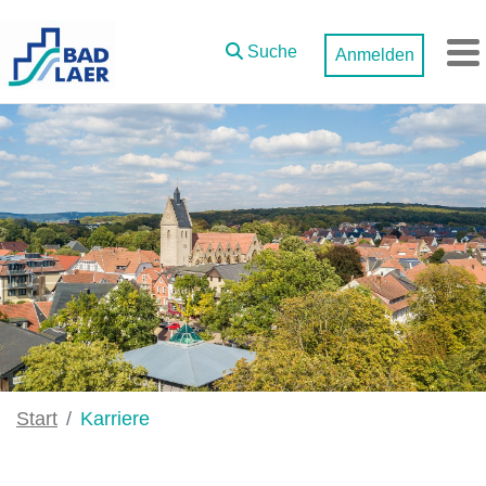
Zum Hauptinhalt springen
Suche
Anmelden
M
Start
Karriere