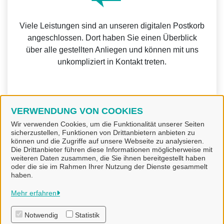
Viele Leistungen sind an unseren digitalen Postkorb
angeschlossen. Dort haben Sie einen Überblick
über alle gestellten Anliegen und können mit uns
unkompliziert in Kontakt treten.
VERWENDUNG VON COOKIES
Weitere Informationen zur BundID finden Sie auf der
Wir verwenden Cookies, um die Funktionalität unserer Seiten
sicherzustellen, Funktionen von Drittanbietern anbieten zu
FAQ-Seite des Bundes.
können und die Zugriffe auf unsere Webseite zu analysieren.
Die Drittanbieter führen diese Informationen möglicherweise mit
weiteren Daten zusammen, die Sie ihnen bereitgestellt haben
oder die sie im Rahmen Ihrer Nutzung der Dienste gesammelt
haben.
Gemeinde Bad Laer
Mehr erfahren
Notwendig
Statistik
Alle Rechte vorbehalten