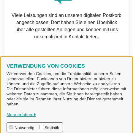
Viele Leistungen sind an unseren digitalen Postkorb
angeschlossen. Dort haben Sie einen Überblick
über alle gestellten Anliegen und können mit uns
unkompliziert in Kontakt treten.
VERWENDUNG VON COOKIES
Weitere Informationen zur BundID finden Sie auf der
Wir verwenden Cookies, um die Funktionalität unserer Seiten
sicherzustellen, Funktionen von Drittanbietern anbieten zu
FAQ-Seite des Bundes.
können und die Zugriffe auf unsere Webseite zu analysieren.
Die Drittanbieter führen diese Informationen möglicherweise mit
weiteren Daten zusammen, die Sie ihnen bereitgestellt haben
oder die sie im Rahmen Ihrer Nutzung der Dienste gesammelt
haben.
Gemeinde Bad Laer
Mehr erfahren
Notwendig
Statistik
Alle Rechte vorbehalten